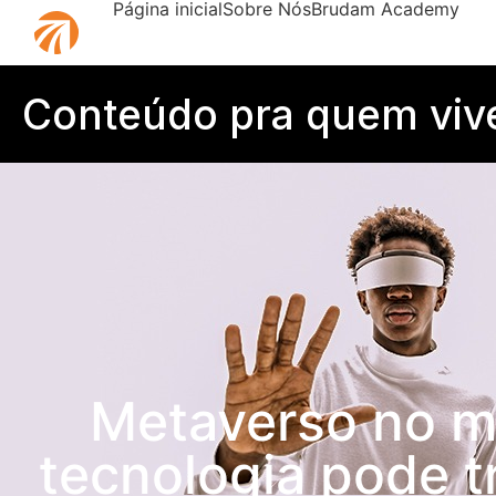
Página inicial
Sobre Nós
Brudam Academy
Conteúdo pra quem vive 
Metaverso no m
tecnologia pode t