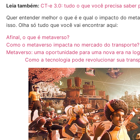
Leia também:
CT-e 3.0: tudo o que você precisa saber 
Quer entender melhor o que é e qual o impacto do met
isso. Olha só tudo que você vai encontrar aqui:
Afinal, o que é metaverso?
Como o metaverso impacta no mercado do transporte?
Metaverso: uma oportunidade para uma nova era na logí
Como a tecnologia pode revolucionar sua trans