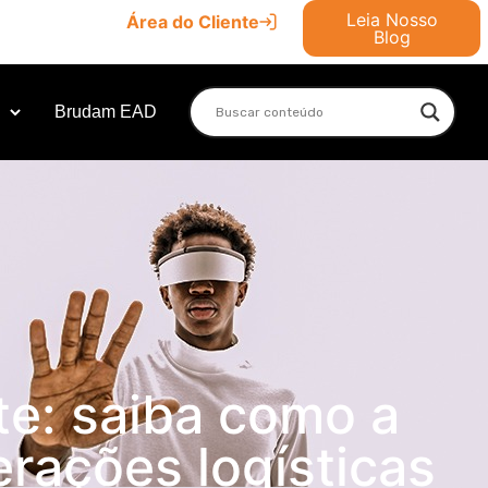
Leia Nosso
Área do Cliente
Blog
Brudam EAD
e: saiba como a
erações logísticas