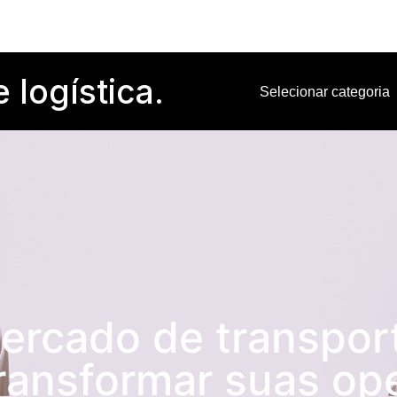
logística.
ercado de transport
ransformar suas op