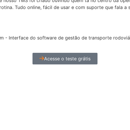
e nosso TMS foi criado ouvindo quem tá no centro da opera
tina. Tudo online, fácil de usar e com suporte que fala a s
Acesse o teste grátis