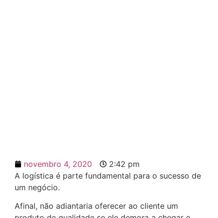
Você precisa de uma
transportadora em outro
estado?
novembro 4, 2020
2:42 pm
A logística é parte fundamental para o sucesso de
um negócio.
Afinal, não adiantaria oferecer ao cliente um
produto de qualidade se ele demora a chegar e,