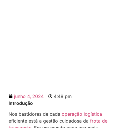
O Impacto da IoT na
Gestão de Frota de
Transporte
junho 4, 2024
4:48 pm
Introdução
Nos bastidores de cada
operação logística
eficiente está a gestão cuidadosa da
frota de
transporte
. Em um mundo cada vez mais