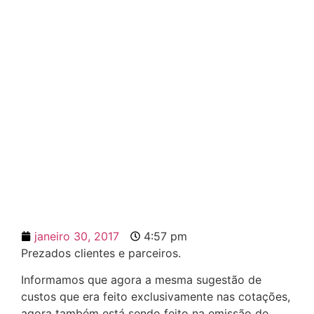
ATUALIZAÇÃO: Sugestões
De Custos Na Emissão De
Minutas
janeiro 30, 2017
4:57 pm
Prezados clientes e parceiros.
Informamos que agora a mesma sugestão de
custos que era feito exclusivamente nas cotações,
agora também está sendo feito na emissão de