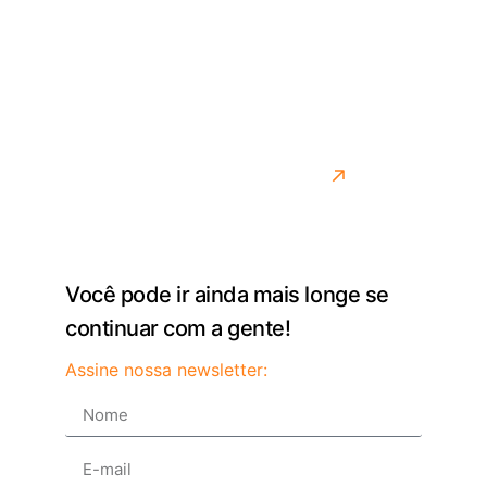
lidando com os desafios reais do transporte.
Desenvolvemos soluções para quem precisa de
agilidade, controle e precisão na rotina. Mais do que
entregar um sistema, queremos ser parceiros de
quem move o país todos os dias.
Saiba mais sobre como fazemos isso
Você pode ir ainda mais longe se
continuar com a gente!
Assine nossa newsletter: