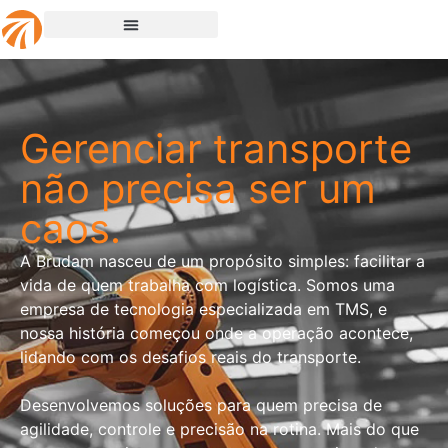
Gerenciar transporte
não precisa ser um
caos.
A Brudam nasceu de um propósito simples: facilitar a
vida de quem trabalha com logística. Somos uma
empresa de tecnologia especializada em TMS, e
nossa história começou onde a operação acontece,
lidando com os desafios reais do transporte.
Desenvolvemos soluções para quem precisa de
agilidade, controle e precisão na rotina. Mais do que