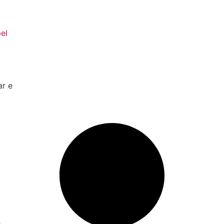
el
ar e