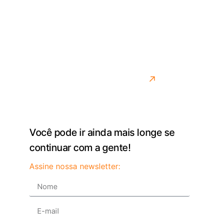
lidando com os desafios reais do transporte.
Desenvolvemos soluções para quem precisa de
agilidade, controle e precisão na rotina. Mais do que
entregar um sistema, queremos ser parceiros de
quem move o país todos os dias.
Saiba mais sobre como fazemos isso
Você pode ir ainda mais longe se
continuar com a gente!
Assine nossa newsletter: