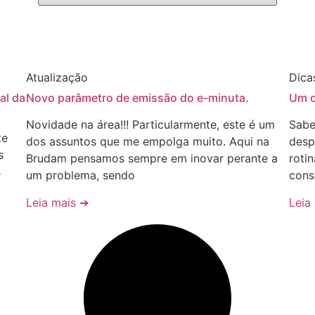
Atualização
Dica
al da
Novo parâmetro de emissão do e-minuta.
Um o
Novidade na área!!! Particularmente, este é um
Sabe
te
dos assuntos que me empolga muito. Aqui na
desp
s
Brudam pensamos sempre em inovar perante a
roti
s
um problema, sendo
cons
Leia mais ➔
Leia