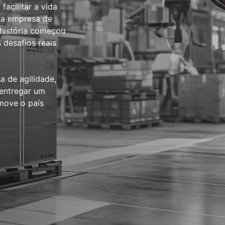
acilitar a vida
ma empresa de
 história começou
desafios reais
 de agilidade,
 entregar um
move o país