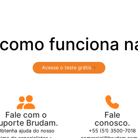
 como funciona na
Acesse o teste grátis
Fale com o
Fale
uporte Brudam.
conosco.
btenha ajuda do nosso
+55 (51) 3500-7018