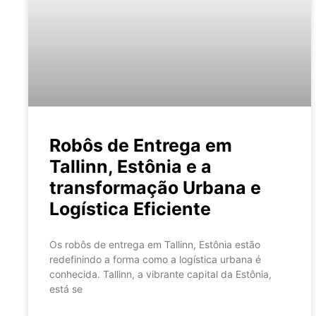
Robôs de Entrega em
Tallinn, Estônia e a
transformação Urbana e
Logística Eficiente
Os robôs de entrega em Tallinn, Estônia estão
redefinindo a forma como a logística urbana é
conhecida. Tallinn, a vibrante capital da Estônia,
está se