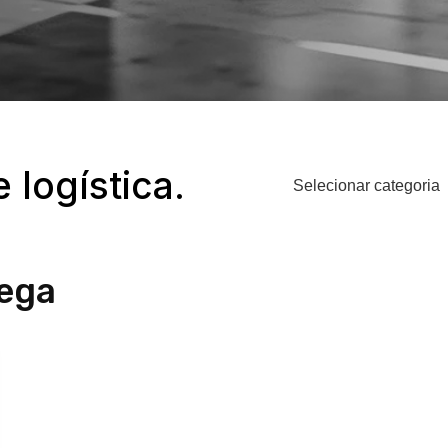
logística.
rega