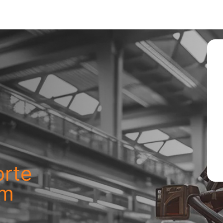
orte
um