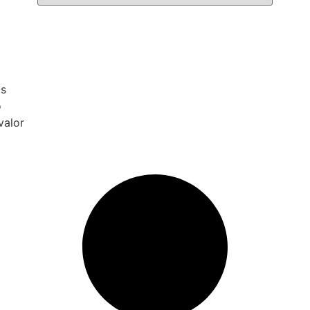
os
o
valor