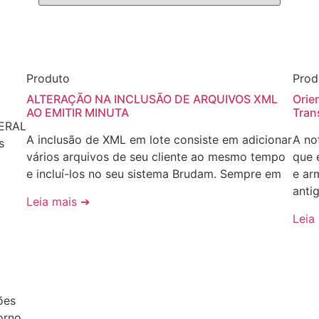
Produto
Prod
ALTERAÇÃO NA INCLUSÃO DE ARQUIVOS XML
Orie
AO EMITIR MINUTA
Tran
DERAL
A inclusão de XML em lote consiste em adicionar
A no
s
vários arquivos de seu cliente ao mesmo tempo
que 
e incluí-los no seu sistema Brudam. Sempre em
e ar
anti
Leia mais ➔
Leia
ões
orno,