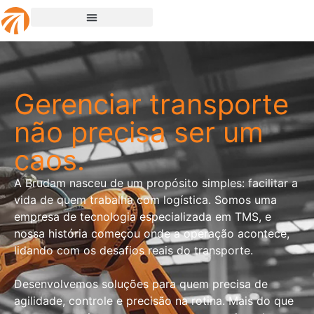
Gerenciar transporte
não precisa ser um
caos.
A Brudam nasceu de um propósito simples: facilitar a
vida de quem trabalha com logística. Somos uma
empresa de tecnologia especializada em TMS, e
nossa história começou onde a operação acontece,
lidando com os desafios reais do transporte.
Desenvolvemos soluções para quem precisa de
agilidade, controle e precisão na rotina. Mais do que