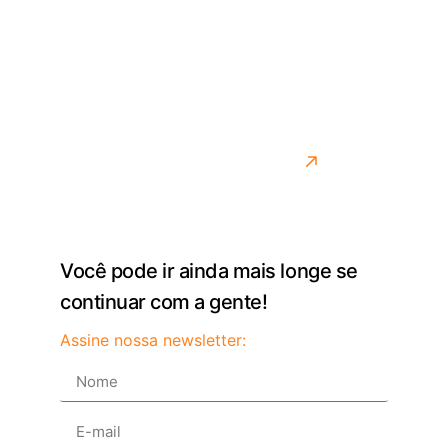
lidando com os desafios reais do transporte.
Desenvolvemos soluções para quem precisa de
agilidade, controle e precisão na rotina. Mais do que
entregar um sistema, queremos ser parceiros de
quem move o país todos os dias.
Saiba mais sobre como fazemos isso
Você pode ir ainda mais longe se
continuar com a gente!
Assine nossa newsletter: