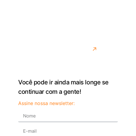
lidando com os desafios reais do transporte.
Desenvolvemos soluções para quem precisa de
agilidade, controle e precisão na rotina. Mais do que
entregar um sistema, queremos ser parceiros de
quem move o país todos os dias.
Saiba mais sobre como fazemos isso
Você pode ir ainda mais longe se
continuar com a gente!
Assine nossa newsletter: