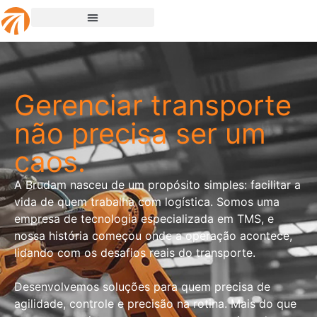
Gerenciar transporte
não precisa ser um
caos.
A Brudam nasceu de um propósito simples: facilitar a
vida de quem trabalha com logística. Somos uma
empresa de tecnologia especializada em TMS, e
nossa história começou onde a operação acontece,
lidando com os desafios reais do transporte.
Desenvolvemos soluções para quem precisa de
agilidade, controle e precisão na rotina. Mais do que