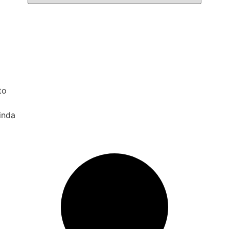
to
inda