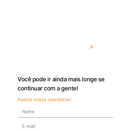
lidando com os desafios reais do transporte.
Desenvolvemos soluções para quem precisa de
agilidade, controle e precisão na rotina. Mais do que
entregar um sistema, queremos ser parceiros de
quem move o país todos os dias.
Saiba mais sobre como fazemos isso
Você pode ir ainda mais longe se
continuar com a gente!
Assine nossa newsletter: