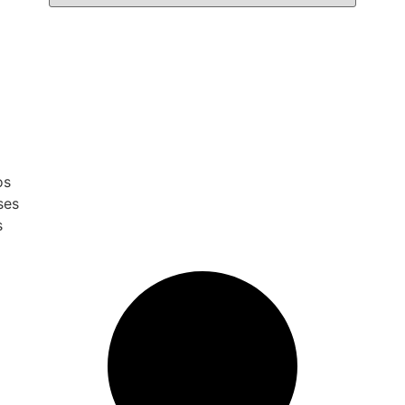
os
ses
s