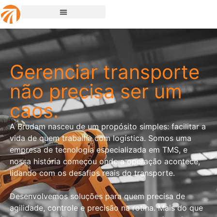
Gerenciar transporte
não precisa ser um
caos.
A Brudam nasceu de um propósito simples: facilitar a
vida de quem trabalha com logística. Somos uma
empresa de tecnologia especializada em TMS, e
nossa história começou onde a operação acontece,
lidando com os desafios reais do transporte.
Desenvolvemos soluções para quem precisa de
agilidade, controle e precisão na rotina. Mais do que